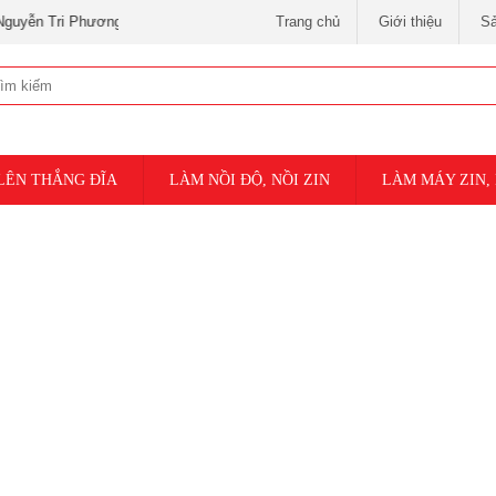
 Phương và 3 tháng 2 )
Trang chủ
Giới thiệu
S
LÊN THẮNG ĐĨA
LÀM NỒI ĐỘ, NỒI ZIN
LÀM MÁY ZIN,