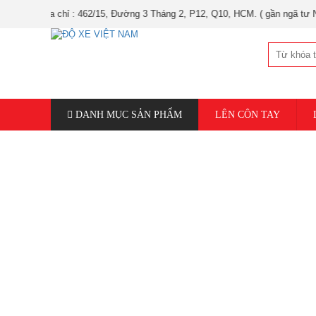
ịa chỉ : 462/15, Đường 3 Tháng 2, P12, Q10, HCM. ( gần ngã tư Nguyễn Tri
DANH MỤC SẢN PHẨM
LÊN CÔN TAY
NÂNG CẤP MÁY