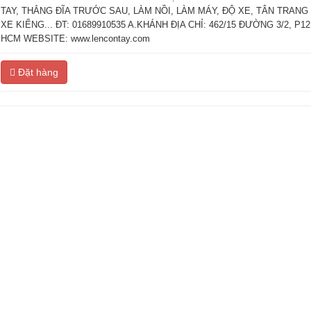
TAY, THẮNG ĐĨA TRƯỚC SAU, LÀM NỒI, LÀM MÁY, ĐỘ XE, TÂN TRANG
XE KIỂNG... ĐT: 01689910535 A.KHÁNH ĐỊA CHỈ: 462/15 ĐƯỜNG 3/2, P12
HCM WEBSITE: www.lencontay.com
Đặt hàng