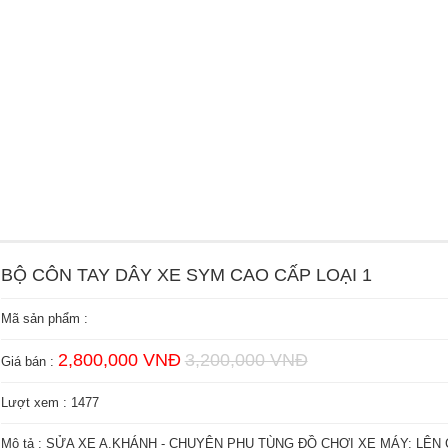
BỘ CÔN TAY DÂY XE SYM CAO CẤP LOẠI 1
Mã sản phẩm :
2,800,000 VNĐ
3,200,000 VNĐ
Giá bán :
Lượt xem : 1477
Mô tả : SỬA XE A.KHÁNH - CHUYÊN PHỤ TÙNG ĐỒ CHƠI XE MÁY: LÊN