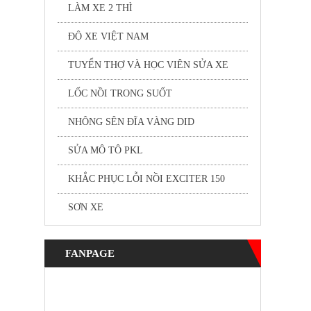
LÀM XE 2 THÌ
ĐỘ XE VIỆT NAM
TUYỂN THỢ VÀ HỌC VIÊN SỬA XE
LỐC NỒI TRONG SUỐT
NHÔNG SÊN ĐĨA VÀNG DID
SỬA MÔ TÔ PKL
KHẮC PHỤC LỖI NỒI EXCITER 150
SƠN XE
FANPAGE