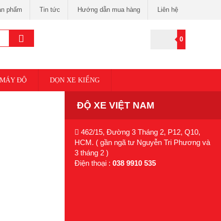
ản phẩm
Tin tức
Hướng dẫn mua hàng
Liên hệ
0
 MÁY ĐỘ
DỌN XE KIỂNG
ĐỘ XE VIỆT NAM
462/15, Đường 3 Tháng 2, P12, Q10,
HCM. ( gần ngã tư Nguyễn Tri Phương và
3 tháng 2 )
Điện thoại :
038 9910 535