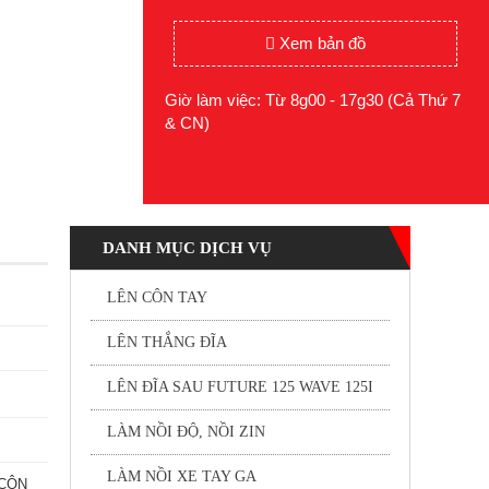
Xem bản đồ
Giờ làm việc: Từ 8g00 - 17g30 (Cả Thứ 7
& CN)
DANH MỤC DỊCH VỤ
LÊN CÔN TAY
LÊN THẮNG ĐĨA
LÊN ĐĨA SAU FUTURE 125 WAVE 125I
LÀM NỒI ĐỘ, NỒI ZIN
LÀM NỒI XE TAY GA
 CÔN