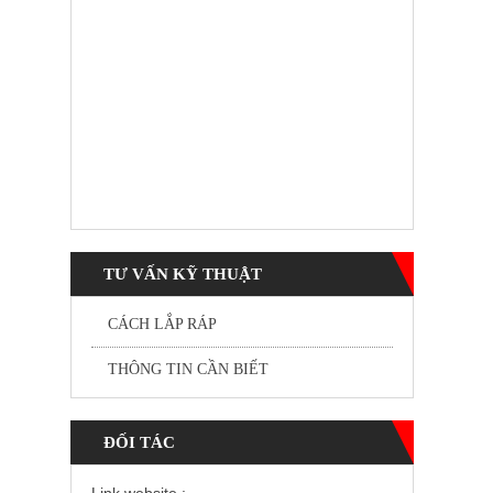
TƯ VẤN KỸ THUẬT
CÁCH LẮP RÁP
THÔNG TIN CẦN BIẾT
ĐỐI TÁC