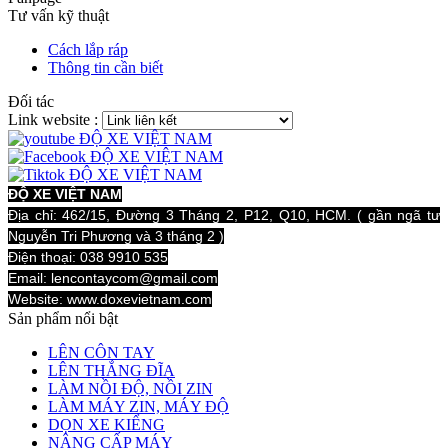
Tư vấn kỹ thuật
Cách lắp ráp
Thông tin cần biết
Đối tác
Link website :
ĐỘ XE VIỆT NAM
Địa chỉ: 462/15, Đường 3 Tháng 2, P12, Q10, HCM. ( gần ngã tư
Nguyễn Tri Phương và 3 tháng 2 )
Điện thoại: 038 9910 535
Email: lencontaycom@gmail.com
Website: www.doxevietnam.com
Sản phẩm nổi bật
LÊN CÔN TAY
LÊN THẮNG ĐĨA
LÀM NỒI ĐỘ, NỒI ZIN
LÀM MÁY ZIN, MÁY ĐỘ
DỌN XE KIỂNG
NÂNG CẤP MÁY