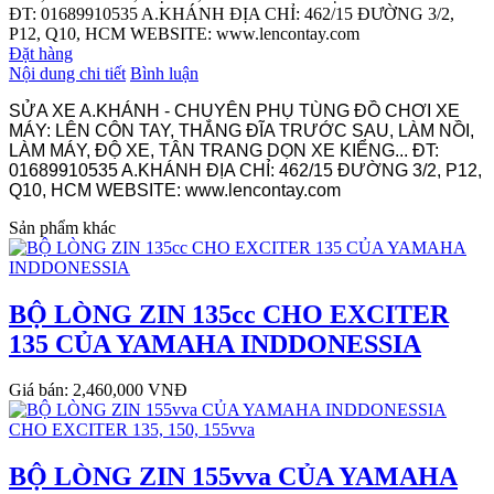
ĐT: 01689910535 A.KHÁNH ĐỊA CHỈ: 462/15 ĐƯỜNG 3/2,
P12, Q10, HCM WEBSITE: www.lencontay.com
Đặt hàng
Nội dung chi tiết
Bình luận
SỬA XE A.KHÁNH - CHUYÊN PHỤ TÙNG ĐỒ CHƠI XE
MÁY: LÊN CÔN TAY, THẮNG ĐĨA TRƯỚC SAU, LÀM NỒI,
LÀM MÁY, ĐỘ XE, TÂN TRANG DỌN XE KIỂNG... ĐT:
01689910535 A.KHÁNH ĐỊA CHỈ: 462/15 ĐƯỜNG 3/2, P12,
Q10, HCM WEBSITE: www.lencontay.com
Sản phẩm khác
BỘ LÒNG ZIN 135cc CHO EXCITER
135 CỦA YAMAHA INDDONESSIA
Giá bán: 2,460,000 VNĐ
BỘ LÒNG ZIN 155vva CỦA YAMAHA