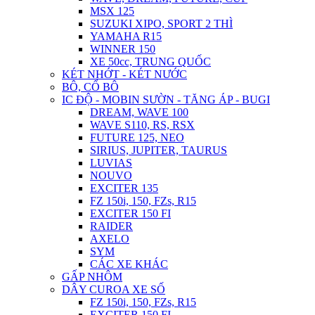
MSX 125
SUZUKI XIPO, SPORT 2 THÌ
YAMAHA R15
WINNER 150
XE 50cc, TRUNG QUỐC
KÉT NHỚT - KÉT NƯỚC
BÔ, CỔ BÔ
IC ĐỘ - MOBIN SƯỜN - TĂNG ÁP - BUGI
DREAM, WAVE 100
WAVE S110, RS, RSX
FUTURE 125, NEO
SIRIUS, JUPITER, TAURUS
LUVIAS
NOUVO
EXCITER 135
FZ 150i, 150, FZs, R15
EXCITER 150 FI
RAIDER
AXELO
SYM
CÁC XE KHÁC
GẤP NHÔM
DÂY CUROA XE SỐ
FZ 150i, 150, FZs, R15
EXCITER 150 FI