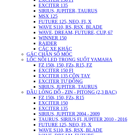
EXCITER 135
SIRIUS, JUPITER, TAURUS
MSX 125
FUTURE 125, NEO, FI, X
WAVE S110, RS, RSX, BLADE
WAVE, DREAM, FUTURE, CUP, 67
WINNER 150
RAIDER
CÁC XE KHÁC
GÁC CHÂN SỐ MÓC
LỐC NỒI LED TRONG SUỐT YAMAHA
FZ 150i, 150, FZs, R15, FZ
EXCITER 150 FI
EXCITER 135 CÔN TAY
EXCITER TỰ ĐỘNG
SIRIUS, JUPITER, TAURUS
ĐẦU LÒNG ĐỘ - ZIN - PITONG (2,3 BẠC)
FZ 150i, 150, FZs, R15
EXCITER 150
EXCITER 135
SIRIUS, JUPITER 2004 - 2009
TAURUS, SIRIUS FI, JUPITER 2010 - 2016
FUTURE 125, NEO, FI, X
WAVE S110, RS, RSX, BLADE