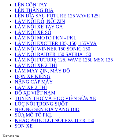
LÊN CÔN TAY
LÊN THẮNG ĐĨA
LÊN ĐĨA SAU FUTURE 125 WAVE 125i
LÀM NỒI ĐỘ, NỒI ZIN
LÀM NỒI XE TAY GA
LÀM NỒI XE SỐ
LÀM NỒI MOTO PKN - PKL
LÀM NỒI EXCITER 135, 150, 155VVA
LÀM NỒI WINNER 150 SONIC 150
LÀM NỒI RAIDER 150 SATRIA 150
LÀM NỒI FUTURE 125, WAVE 125i, MSX 125
LÀM NỒI XE 2 THÌ
LÀM MÁY ZIN, MÁY ĐỘ
DỌN XE KIỂNG
NÂNG CẤP MÁY
LÀM XE 2 THÌ
ĐỘ XE VIỆT NAM
TUYỂN THỢ VÀ HỌC VIÊN SỬA XE
LỐC NỒI TRONG SUỐT
NHÔNG SÊN ĐĨA VÀNG DID
SỬA MÔ TÔ PKL
KHẮC PHỤC LỖI NỒI EXCITER 150
SƠN XE
Fanpage