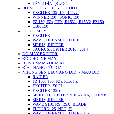
LÊN 2 ĐĨA TRƯỚC
BỘ NỒI CÔN CHỐNG TRƯỢT
EXCITER 135, 150, 155vva
WINNER 150 - SONIC 150
FZ 150, FZs, TFX, R15V1, R15V2, FZ150
CBR 150
ĐỒ ĐỘ MÁY
EXCITER
WAVE, DREAM, FUTURE
SIRIUS, JUPITER
TAURUS, JUPITER 2010 - 2014
ĐỒ MÁY EXCITER
ĐỒ CHƠI XE MÁY
BÁNH MÂM - ĐÙM XE
ĐĨA THẮNG CÙI DĨA
NHÔNG SÊN DĨA VÀNG DID, 7 MÀU DID
RAIDER
FZ 150i, 150, FZs, R15, FZ
EXCITER 150 FI
EXCITER 135cc
SIRIUS FI, JUPITER 2010 - 2016, TAURUS
SIRIUS, JUPITER
WAVE S110, RS, RSX, BLADE
FUTURE 125, NEO, FI
WAVE, DREAM, FUTURE, CUP