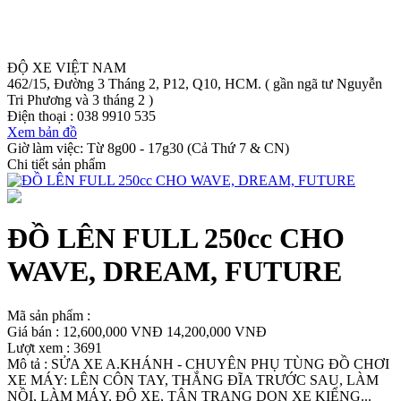
ĐỘ XE VIỆT NAM
462/15, Đường 3 Tháng 2, P12, Q10, HCM. ( gần ngã tư Nguyễn
Tri Phương và 3 tháng 2 )
Điện thoại :
038 9910 535
Xem bản đồ
Giờ làm việc: Từ 8g00 - 17g30 (Cả Thứ 7 & CN)
Chi tiết sản phẩm
ĐỒ LÊN FULL 250cc CHO
WAVE, DREAM, FUTURE
Mã sản phẩm :
Giá bán :
12,600,000 VNĐ
14,200,000 VNĐ
Lượt xem : 3691
Mô tả : SỬA XE A.KHÁNH - CHUYÊN PHỤ TÙNG ĐỒ CHƠI
XE MÁY: LÊN CÔN TAY, THẮNG ĐĨA TRƯỚC SAU, LÀM
NỒI, LÀM MÁY, ĐỘ XE, TÂN TRANG DỌN XE KIỂNG...