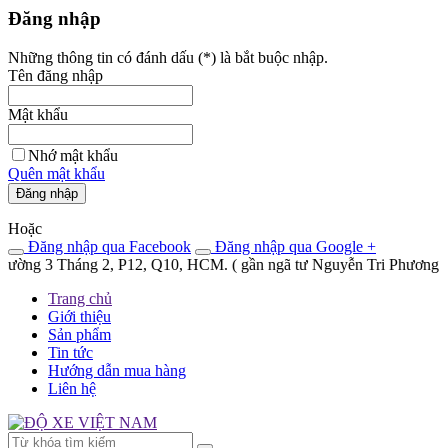
Đăng nhập
Những thông tin có đánh dấu (
*
) là bắt buộc nhập.
Tên đăng nhập
Mật khẩu
Nhớ mật khẩu
Quên mật khẩu
Đăng nhập
Hoặc
Đăng nhập qua Facebook
Đăng nhập qua Google +
ng 3 Tháng 2, P12, Q10, HCM. ( gần ngã tư Nguyễn Tri Phương và 3 t
Trang chủ
Giới thiệu
Sản phẩm
Tin tức
Hướng dẫn mua hàng
Liên hệ