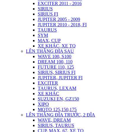
EXCITER 2011 - 2016
SIRIUS
SIRIUS FI
JUPITER 2005 - 2009
JUPITER 2010 - 2018, FI
TAURUS
SYM
MAX, CUP
XE KHÁC, XE TQ
LÊN THẮNG ĐĨA SAU
WAVE 100, S100
DREAM 100, 110
FUTURE 110, 125
SIRIUS, SIRIUS FI
JUPITER, JUPITER FI
EXCITER
TAURUS, LEXAM
XE KHÁC
SUZUKI EN, GZ150
XIPO
MOTO 125,150,175
LÊN THẮNG ĐĨA TRƯỚC, 2 ĐĨA
WAVE, DREAM
SIRIUS, TAURUS
CUP, MAX, 67, XE TQ