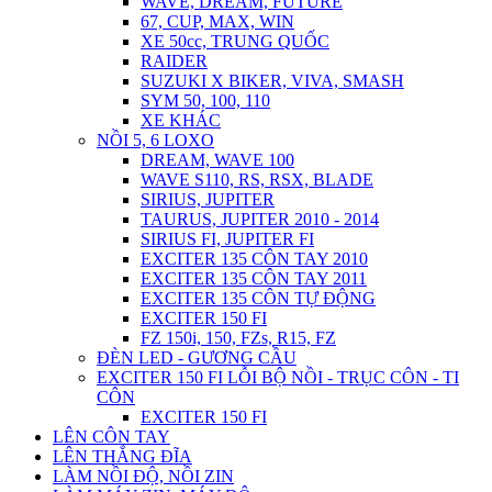
WAVE, DREAM, FUTURE
67, CUP, MAX, WIN
XE 50cc, TRUNG QUỐC
RAIDER
SUZUKI X BIKER, VIVA, SMASH
SYM 50, 100, 110
XE KHÁC
NỒI 5, 6 LOXO
DREAM, WAVE 100
WAVE S110, RS, RSX, BLADE
SIRIUS, JUPITER
TAURUS, JUPITER 2010 - 2014
SIRIUS FI, JUPITER FI
EXCITER 135 CÔN TAY 2010
EXCITER 135 CÔN TAY 2011
EXCITER 135 CÔN TỰ ĐỘNG
EXCITER 150 FI
FZ 150i, 150, FZs, R15, FZ
ĐÈN LED - GƯƠNG CẦU
EXCITER 150 FI LỖI BỘ NỒI - TRỤC CÔN - TI
CÔN
EXCITER 150 FI
LÊN CÔN TAY
LÊN THẮNG ĐĨA
LÀM NỒI ĐỘ, NỒI ZIN