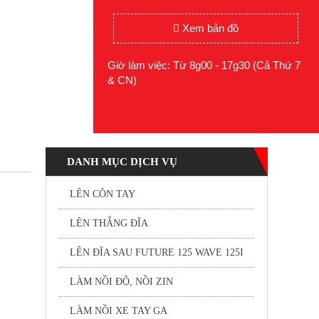
Xem bản đồ
Giờ làm việc: Từ 8g00 - 17g30 (Cả Thứ 7
& CN)
DANH MỤC DỊCH VỤ
LÊN CÔN TAY
LÊN THẮNG ĐĨA
LÊN ĐĨA SAU FUTURE 125 WAVE 125I
LÀM NỒI ĐỘ, NỒI ZIN
LÀM NỒI XE TAY GA