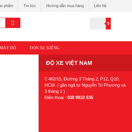
ản phẩm
Tin tức
Hướng dẫn mua hàng
Liên hệ
0
 MÁY ĐỘ
DỌN XE KIỂNG
ĐỘ XE VIỆT NAM
462/15, Đường 3 Tháng 2, P12, Q10,
HCM. ( gần ngã tư Nguyễn Tri Phương và
3 tháng 2 )
Điện thoại :
038 9910 535