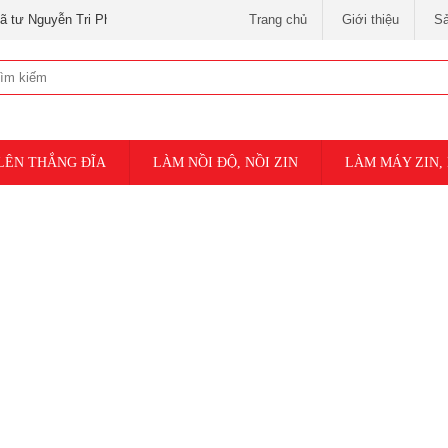
 Tri Phương và 3 tháng 2 )
Trang chủ
Giới thiệu
S
LÊN THẮNG ĐĨA
LÀM NỒI ĐỘ, NỒI ZIN
LÀM MÁY ZIN,