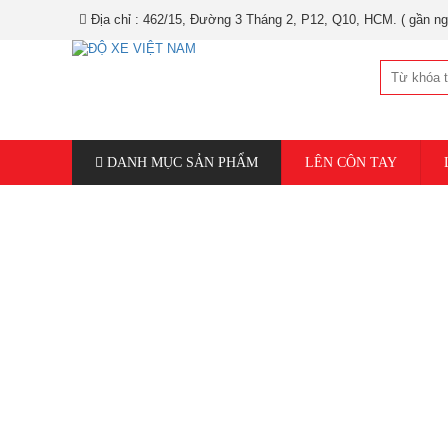
Địa chỉ : 462/15, Đường 3 Tháng 2, P12, Q10, HCM. ( gần ngã tư Nguyễn
DANH MỤC SẢN PHẨM
LÊN CÔN TAY
NÂNG CẤP MÁY