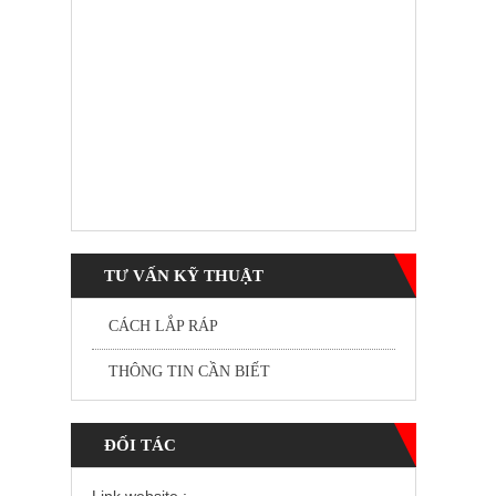
TƯ VẤN KỸ THUẬT
CÁCH LẮP RÁP
THÔNG TIN CẦN BIẾT
ĐỐI TÁC