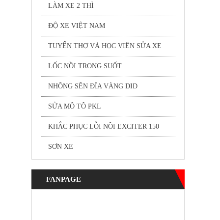
LÀM XE 2 THÌ
ĐỘ XE VIỆT NAM
TUYỂN THỢ VÀ HỌC VIÊN SỬA XE
LỐC NỒI TRONG SUỐT
NHÔNG SÊN ĐĨA VÀNG DID
SỬA MÔ TÔ PKL
KHẮC PHỤC LỖI NỒI EXCITER 150
SƠN XE
FANPAGE