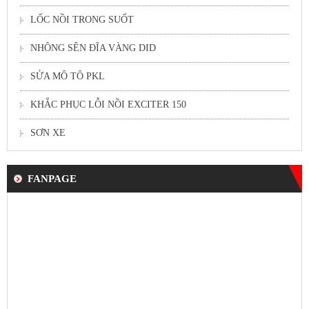
LỐC NỒI TRONG SUỐT
NHÔNG SÊN ĐĨA VÀNG DID
SỬA MÔ TÔ PKL
KHẮC PHỤC LỖI NỒI EXCITER 150
SƠN XE
FANPAGE