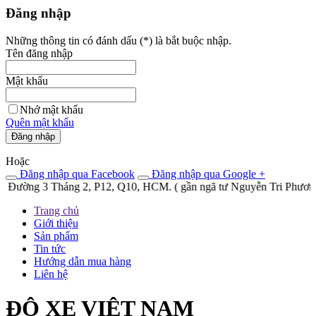
Đăng nhập
Những thông tin có đánh dấu (
*
) là bắt buộc nhập.
Tên đăng nhập
Mật khẩu
Nhớ mật khẩu
Quên mật khẩu
Đăng nhập
Hoặc
Đăng nhập qua Facebook
Đăng nhập qua Google +
Đường 3 Tháng 2, P12, Q10, HCM. ( gần ngã tư Nguyễn Tri Phương và 
Trang chủ
Giới thiệu
Sản phẩm
Tin tức
Hướng dẫn mua hàng
Liên hệ
ĐỘ XE VIỆT NAM