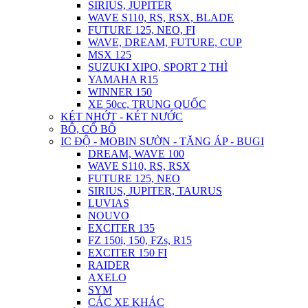
SIRIUS, JUPITER
WAVE S110, RS, RSX, BLADE
FUTURE 125, NEO, FI
WAVE, DREAM, FUTURE, CUP
MSX 125
SUZUKI XIPO, SPORT 2 THÌ
YAMAHA R15
WINNER 150
XE 50cc, TRUNG QUỐC
KÉT NHỚT - KÉT NƯỚC
BÔ, CỔ BÔ
IC ĐỘ - MOBIN SƯỜN - TĂNG ÁP - BUGI
DREAM, WAVE 100
WAVE S110, RS, RSX
FUTURE 125, NEO
SIRIUS, JUPITER, TAURUS
LUVIAS
NOUVO
EXCITER 135
FZ 150i, 150, FZs, R15
EXCITER 150 FI
RAIDER
AXELO
SYM
CÁC XE KHÁC