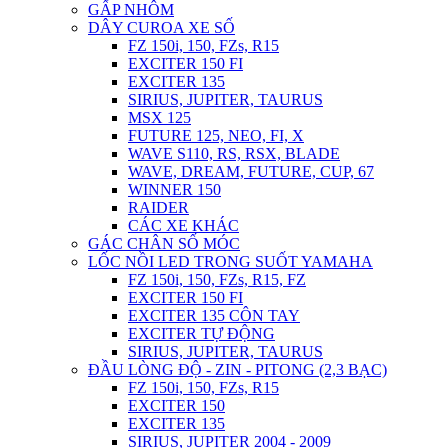
GẤP NHÔM
DÂY CUROA XE SỐ
FZ 150i, 150, FZs, R15
EXCITER 150 FI
EXCITER 135
SIRIUS, JUPITER, TAURUS
MSX 125
FUTURE 125, NEO, FI, X
WAVE S110, RS, RSX, BLADE
WAVE, DREAM, FUTURE, CUP, 67
WINNER 150
RAIDER
CÁC XE KHÁC
GÁC CHÂN SỐ MÓC
LỐC NỒI LED TRONG SUỐT YAMAHA
FZ 150i, 150, FZs, R15, FZ
EXCITER 150 FI
EXCITER 135 CÔN TAY
EXCITER TỰ ĐỘNG
SIRIUS, JUPITER, TAURUS
ĐẦU LÒNG ĐỘ - ZIN - PITONG (2,3 BẠC)
FZ 150i, 150, FZs, R15
EXCITER 150
EXCITER 135
SIRIUS, JUPITER 2004 - 2009