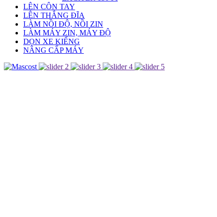
LÊN CÔN TAY
LÊN THẮNG ĐĨA
LÀM NỒI ĐỘ, NỒI ZIN
LÀM MÁY ZIN, MÁY ĐỘ
DỌN XE KIỂNG
NÂNG CẤP MÁY