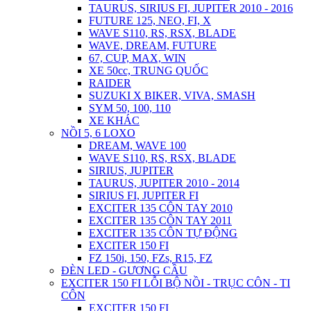
TAURUS, SIRIUS FI, JUPITER 2010 - 2016
FUTURE 125, NEO, FI, X
WAVE S110, RS, RSX, BLADE
WAVE, DREAM, FUTURE
67, CUP, MAX, WIN
XE 50cc, TRUNG QUỐC
RAIDER
SUZUKI X BIKER, VIVA, SMASH
SYM 50, 100, 110
XE KHÁC
NỒI 5, 6 LOXO
DREAM, WAVE 100
WAVE S110, RS, RSX, BLADE
SIRIUS, JUPITER
TAURUS, JUPITER 2010 - 2014
SIRIUS FI, JUPITER FI
EXCITER 135 CÔN TAY 2010
EXCITER 135 CÔN TAY 2011
EXCITER 135 CÔN TỰ ĐỘNG
EXCITER 150 FI
FZ 150i, 150, FZs, R15, FZ
ĐÈN LED - GƯƠNG CẦU
EXCITER 150 FI LỖI BỘ NỒI - TRỤC CÔN - TI
CÔN
EXCITER 150 FI