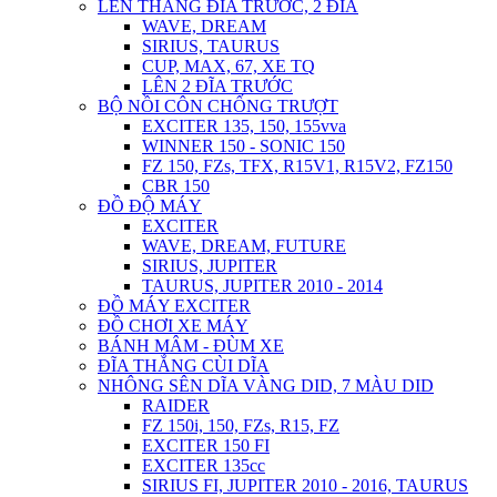
LÊN THẮNG ĐĨA TRƯỚC, 2 ĐĨA
WAVE, DREAM
SIRIUS, TAURUS
CUP, MAX, 67, XE TQ
LÊN 2 ĐĨA TRƯỚC
BỘ NỒI CÔN CHỐNG TRƯỢT
EXCITER 135, 150, 155vva
WINNER 150 - SONIC 150
FZ 150, FZs, TFX, R15V1, R15V2, FZ150
CBR 150
ĐỒ ĐỘ MÁY
EXCITER
WAVE, DREAM, FUTURE
SIRIUS, JUPITER
TAURUS, JUPITER 2010 - 2014
ĐỒ MÁY EXCITER
ĐỒ CHƠI XE MÁY
BÁNH MÂM - ĐÙM XE
ĐĨA THẮNG CÙI DĨA
NHÔNG SÊN DĨA VÀNG DID, 7 MÀU DID
RAIDER
FZ 150i, 150, FZs, R15, FZ
EXCITER 150 FI
EXCITER 135cc
SIRIUS FI, JUPITER 2010 - 2016, TAURUS