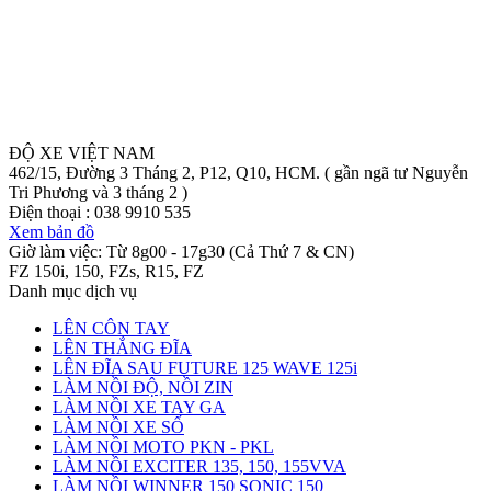
ĐỘ XE VIỆT NAM
462/15, Đường 3 Tháng 2, P12, Q10, HCM. ( gần ngã tư Nguyễn
Tri Phương và 3 tháng 2 )
Điện thoại :
038 9910 535
Xem bản đồ
Giờ làm việc: Từ 8g00 - 17g30 (Cả Thứ 7 & CN)
FZ 150i, 150, FZs, R15, FZ
Danh mục dịch vụ
LÊN CÔN TAY
LÊN THẮNG ĐĨA
LÊN ĐĨA SAU FUTURE 125 WAVE 125i
LÀM NỒI ĐỘ, NỒI ZIN
LÀM NỒI XE TAY GA
LÀM NỒI XE SỐ
LÀM NỒI MOTO PKN - PKL
LÀM NỒI EXCITER 135, 150, 155VVA
LÀM NỒI WINNER 150 SONIC 150