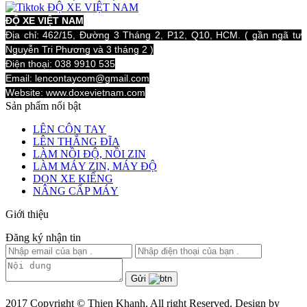
ĐỘ XE VIỆT NAM
Địa chỉ: 462/15, Đường 3 Tháng 2, P12, Q10, HCM. ( gần ngã tư
Nguyễn Tri Phương và 3 tháng 2 )
Điện thoại: 038 9910 535
Email: lencontaycom@gmail.com
Website: www.doxevietnam.com
Sản phẩm nổi bật
LÊN CÔN TAY
LÊN THẮNG ĐĨA
LÀM NỒI ĐỘ, NỒI ZIN
LÀM MÁY ZIN, MÁY ĐỘ
DỌN XE KIỂNG
NÂNG CẤP MÁY
Giới thiệu
Đăng ký nhận tin
Gửi
2017 Copyright © Thien Khanh. All right Reserved. Design by