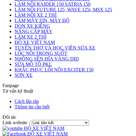
LÀM NỒI RAIDER 150 SATRIA 150
LÀM NỒI FUTURE 125, WAVE 125i, MSX 125
LÀM NỒI XE 2 THÌ
LÀM MÁY ZIN, MÁY ĐỘ
DỌN XE KIỂNG
NÂNG CẤP MÁY
LÀM XE 2 THÌ
ĐỘ XE VIỆT NAM
TUYỂN THỢ VÀ HỌC VIÊN SỬA XE
LỐC NỒI TRONG SUỐT
NHÔNG SÊN ĐĨA VÀNG DID
SỬA MÔ TÔ PKL
KHẮC PHỤC LỖI NỒI EXCITER 150
SƠN XE
Fanpage
Tư vấn kỹ thuật
Cách lắp ráp
Thông tin cần biết
Đối tác
Link website :