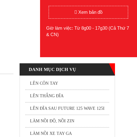
Xem bản đồ
Giờ làm việc: Từ 8g00 - 17g30 (Cả Thứ 7
& CN)
DANH MỤC DỊCH VỤ
LÊN CÔN TAY
LÊN THẮNG ĐĨA
LÊN ĐĨA SAU FUTURE 125 WAVE 125I
LÀM NỒI ĐỘ, NỒI ZIN
LÀM NỒI XE TAY GA