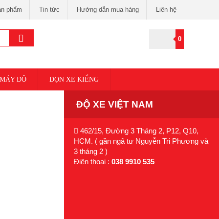
ản phẩm
Tin tức
Hướng dẫn mua hàng
Liên hệ
0
 MÁY ĐỘ
DỌN XE KIỂNG
ĐỘ XE VIỆT NAM
462/15, Đường 3 Tháng 2, P12, Q10,
HCM. ( gần ngã tư Nguyễn Tri Phương và
3 tháng 2 )
Điện thoại :
038 9910 535