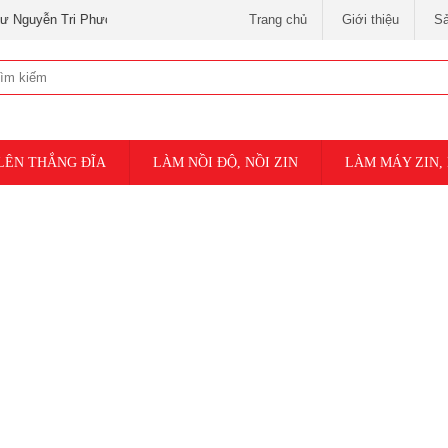
i Phương và 3 tháng 2 )
Trang chủ
Giới thiệu
S
LÊN THẮNG ĐĨA
LÀM NỒI ĐỘ, NỒI ZIN
LÀM MÁY ZIN,