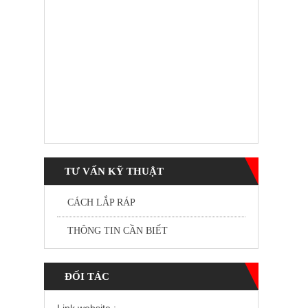
TƯ VẤN KỸ THUẬT
CÁCH LẮP RÁP
THÔNG TIN CẦN BIẾT
ĐỐI TÁC