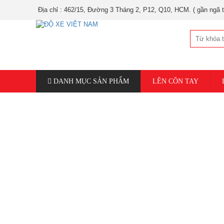
Địa chỉ : 462/15, Đường 3 Tháng 2, P12, Q10, HCM. ( gần ngã tư Nguyễn Tr
DANH MỤC SẢN PHẨM
LÊN CÔN TAY
NÂNG CẤP MÁY