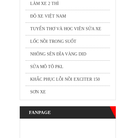
LÀM XE 2 THÌ
ĐỘ XE VIỆT NAM
TUYỂN THỢ VÀ HỌC VIÊN SỬA XE
LỐC NỒI TRONG SUỐT
NHÔNG SÊN ĐĨA VÀNG DID
SỬA MÔ TÔ PKL
KHẮC PHỤC LỖI NỒI EXCITER 150
SƠN XE
FANPAGE