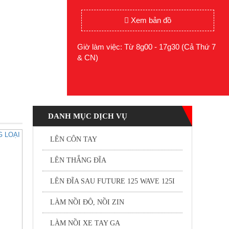
Xem bản đồ
Giờ làm việc: Từ 8g00 - 17g30 (Cả Thứ 7
& CN)
DANH MỤC DỊCH VỤ
LÊN CÔN TAY
LÊN THẮNG ĐĨA
LÊN ĐĨA SAU FUTURE 125 WAVE 125I
LÀM NỒI ĐỘ, NỒI ZIN
LÀM NỒI XE TAY GA