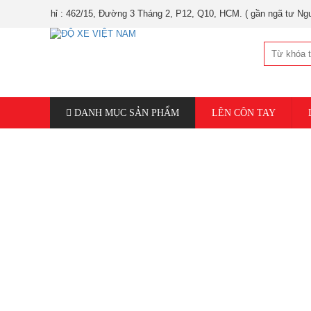
chỉ : 462/15, Đường 3 Tháng 2, P12, Q10, HCM. ( gần ngã tư Nguyễn Tri Ph
DANH MỤC SẢN PHẨM
LÊN CÔN TAY
NÂNG CẤP MÁY