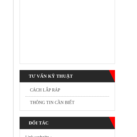
TƯ VẤN KỸ THUẬT
CÁCH LẮP RÁP
THÔNG TIN CẦN BIẾT
ĐỐI TÁC