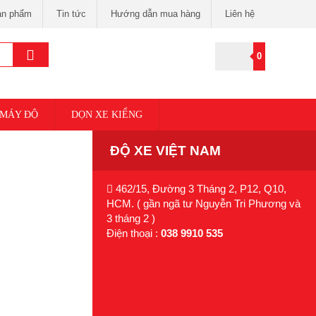
ản phẩm
Tin tức
Hướng dẫn mua hàng
Liên hệ
0
 MÁY ĐỘ
DỌN XE KIỂNG
ĐỘ XE VIỆT NAM
462/15, Đường 3 Tháng 2, P12, Q10,
HCM. ( gần ngã tư Nguyễn Tri Phương và
3 tháng 2 )
Điện thoại :
038 9910 535