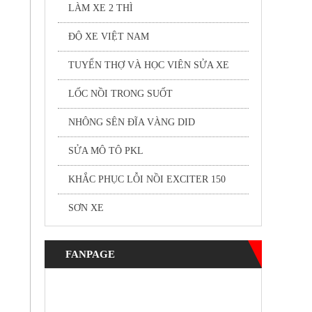
LÀM XE 2 THÌ
ĐỘ XE VIỆT NAM
TUYỂN THỢ VÀ HỌC VIÊN SỬA XE
LỐC NỒI TRONG SUỐT
NHÔNG SÊN ĐĨA VÀNG DID
SỬA MÔ TÔ PKL
KHẮC PHỤC LỖI NỒI EXCITER 150
SƠN XE
FANPAGE