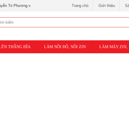
ương và 3 tháng 2 )
Trang chủ
Giới thiệu
S
LÊN THẮNG ĐĨA
LÀM NỒI ĐỘ, NỒI ZIN
LÀM MÁY ZIN,