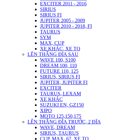
EXCITER 2011 - 2016
SIRIUS
SIRIUS FI
JUPITER 2005 - 2009
JUPITER 2010 - 2018, FI
TAURUS
SYM
MAX, CUP
XE KHÁC, XE TQ
LÊN THẮNG ĐĨA SAU
WAVE 100, S100
DREAM 100, 110
FUTURE 110, 125
SIRIUS, SIRIUS FI
JUPITER, JUPITER FI
EXCITER
TAURUS, LEXAM
XE KHÁC
SUZUKI EN, GZ150
XIPO
MOTO 125,150,175
LÊN THẮNG ĐĨA TRƯỚC, 2 ĐĨA
WAVE, DREAM
SIRIUS, TAURUS
CUP, MAX, 67, XE TQ