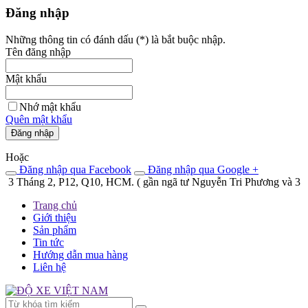
Đăng nhập
Những thông tin có đánh dấu (
*
) là bắt buộc nhập.
Tên đăng nhập
Mật khẩu
Nhớ mật khẩu
Quên mật khẩu
Đăng nhập
Hoặc
Đăng nhập qua Facebook
Đăng nhập qua Google +
Tháng 2, P12, Q10, HCM. ( gần ngã tư Nguyễn Tri Phương và 3 tháng 
Trang chủ
Giới thiệu
Sản phẩm
Tin tức
Hướng dẫn mua hàng
Liên hệ