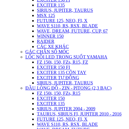
EXCITER 135
SIRIUS, JUPITER, TAURUS
MSX 125
FUTURE 125, NEO, FI, X
WAVE S110, RS, RSX, BLADE
WAVE, DREAM, FUTURE, CUP, 67
WINNER 150
RAIDER
CÁC XE KHÁC
GÁC CHÂN SỐ MÓC
LỐC NỒI LED TRONG SUỐT YAMAHA
FZ 150i, 150, FZs, R15, FZ
EXCITER 150 FI
EXCITER 135 CÔN TAY
EXCITER TỰ ĐỘNG
SIRIUS, JUPITER, TAURUS
ĐẦU LÒNG ĐỘ - ZIN - PITONG (2,3 BẠC)
FZ 150i, 150, FZs, R15
EXCITER 150
EXCITER 135
SIRIUS, JUPITER 2004 - 2009
TAURUS, SIRIUS FI, JUPITER 2010 - 2016
FUTURE 125, NEO, FI, X
WAVE S110, RS, RSX, BLADE