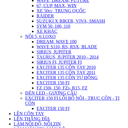
WAVE, DREAM, FUTURE
67, CUP, MAX, WIN
XE 50cc, TRUNG QUỐC
RAIDER
SUZUKI X BIKER, VIVA, SMASH
SYM 50, 100, 110
XE KHÁC
NỒI 5, 6 LOXO
DREAM, WAVE 100
WAVE S110, RS, RSX, BLADE
SIRIUS, JUPITER
TAURUS, JUPITER 2010 - 2014
SIRIUS FI, JUPITER FI
EXCITER 135 CÔN TAY 2010
EXCITER 135 CÔN TAY 2011
EXCITER 135 CÔN TỰ ĐỘNG
EXCITER 150 FI
FZ 150i, 150, FZs, R15, FZ
ĐÈN LED - GƯƠNG CẦU
EXCITER 150 FI LỖI BỘ NỒI - TRỤC CÔN - TI
CÔN
EXCITER 150 FI
LÊN CÔN TAY
LÊN THẮNG ĐĨA
LÀM NỒI ĐỘ, NỒI ZIN