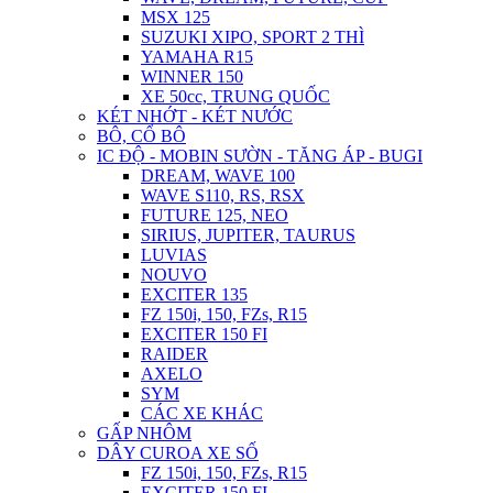
MSX 125
SUZUKI XIPO, SPORT 2 THÌ
YAMAHA R15
WINNER 150
XE 50cc, TRUNG QUỐC
KÉT NHỚT - KÉT NƯỚC
BÔ, CỔ BÔ
IC ĐỘ - MOBIN SƯỜN - TĂNG ÁP - BUGI
DREAM, WAVE 100
WAVE S110, RS, RSX
FUTURE 125, NEO
SIRIUS, JUPITER, TAURUS
LUVIAS
NOUVO
EXCITER 135
FZ 150i, 150, FZs, R15
EXCITER 150 FI
RAIDER
AXELO
SYM
CÁC XE KHÁC
GẤP NHÔM
DÂY CUROA XE SỐ
FZ 150i, 150, FZs, R15
EXCITER 150 FI