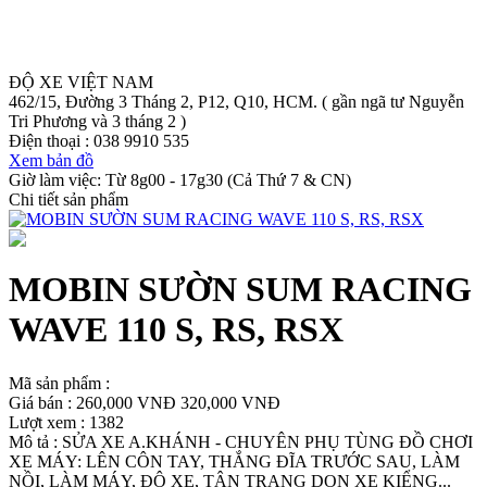
ĐỘ XE VIỆT NAM
462/15, Đường 3 Tháng 2, P12, Q10, HCM. ( gần ngã tư Nguyễn
Tri Phương và 3 tháng 2 )
Điện thoại :
038 9910 535
Xem bản đồ
Giờ làm việc: Từ 8g00 - 17g30 (Cả Thứ 7 & CN)
Chi tiết sản phẩm
MOBIN SƯỜN SUM RACING
WAVE 110 S, RS, RSX
Mã sản phẩm :
Giá bán :
260,000 VNĐ
320,000 VNĐ
Lượt xem : 1382
Mô tả : SỬA XE A.KHÁNH - CHUYÊN PHỤ TÙNG ĐỒ CHƠI
XE MÁY: LÊN CÔN TAY, THẮNG ĐĨA TRƯỚC SAU, LÀM
NỒI, LÀM MÁY, ĐỘ XE, TÂN TRANG DỌN XE KIỂNG...