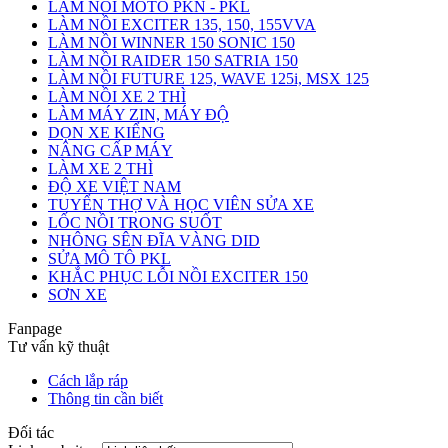
LÀM NỒI MOTO PKN - PKL
LÀM NỒI EXCITER 135, 150, 155VVA
LÀM NỒI WINNER 150 SONIC 150
LÀM NỒI RAIDER 150 SATRIA 150
LÀM NỒI FUTURE 125, WAVE 125i, MSX 125
LÀM NỒI XE 2 THÌ
LÀM MÁY ZIN, MÁY ĐỘ
DỌN XE KIỂNG
NÂNG CẤP MÁY
LÀM XE 2 THÌ
ĐỘ XE VIỆT NAM
TUYỂN THỢ VÀ HỌC VIÊN SỬA XE
LỐC NỒI TRONG SUỐT
NHÔNG SÊN ĐĨA VÀNG DID
SỬA MÔ TÔ PKL
KHẮC PHỤC LỖI NỒI EXCITER 150
SƠN XE
Fanpage
Tư vấn kỹ thuật
Cách lắp ráp
Thông tin cần biết
Đối tác