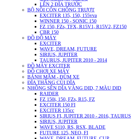
LÊN 2 ĐĨA TRƯỚC
BỘ NỒI CÔN CHỐNG TRƯỢT
EXCITER 135, 150, 155vva
WINNER 150 - SONIC 150
FZ 150, FZs, TFX, R15V1, R15V2, FZ150
CBR 150
ĐỒ ĐỘ MÁY
EXCITER
WAVE, DREAM, FUTURE
SIRIUS, JUPITER
TAURUS, JUPITER 2010 - 2014
ĐỒ MÁY EXCITER
ĐỒ CHƠI XE MÁY
BÁNH MÂM - ĐÙM XE
ĐĨA THẮNG CÙI DĨA
NHÔNG SÊN DĨA VÀNG DID, 7 MÀU DID
RAIDER
FZ 150i, 150, FZs, R15, FZ
EXCITER 150 FI
EXCITER 135cc
SIRIUS FI, JUPITER 2010 - 2016, TAURUS
SIRIUS, JUPITER
WAVE S110, RS, RSX, BLADE
FUTURE 125, NEO, FI
WAVE, DREAM, FUTURE, CUP