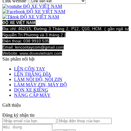
Link website :
ĐỘ XE VIỆT NAM
Địa chỉ: 462/15, Đường 3 Tháng 2, P12, Q10, HCM. ( gần ngã tư
Nguyễn Tri Phương và 3 tháng 2 )
Điện thoại: 038 9910 535
Email: lencontaycom@gmail.com
Website: www.doxevietnam.com
Sản phẩm nổi bật
LÊN CÔN TAY
LÊN THẮNG ĐĨA
LÀM NỒI ĐỘ, NỒI ZIN
LÀM MÁY ZIN, MÁY ĐỘ
DỌN XE KIỂNG
NÂNG CẤP MÁY
Giới thiệu
Đăng ký nhận tin