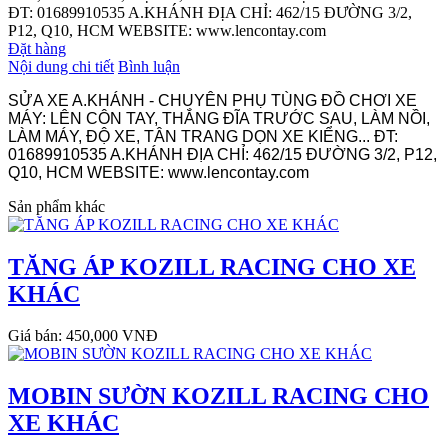
ĐT: 01689910535 A.KHÁNH ĐỊA CHỈ: 462/15 ĐƯỜNG 3/2,
P12, Q10, HCM WEBSITE: www.lencontay.com
Đặt hàng
Nội dung chi tiết
Bình luận
SỬA XE A.KHÁNH - CHUYÊN PHỤ TÙNG ĐỒ CHƠI XE
MÁY: LÊN CÔN TAY, THẮNG ĐĨA TRƯỚC SAU, LÀM NỒI,
LÀM MÁY, ĐỘ XE, TÂN TRANG DỌN XE KIỂNG... ĐT:
01689910535 A.KHÁNH ĐỊA CHỈ: 462/15 ĐƯỜNG 3/2, P12,
Q10, HCM WEBSITE: www.lencontay.com
Sản phẩm khác
TĂNG ÁP KOZILL RACING CHO XE
KHÁC
Giá bán: 450,000 VNĐ
MOBIN SƯỜN KOZILL RACING CHO
XE KHÁC