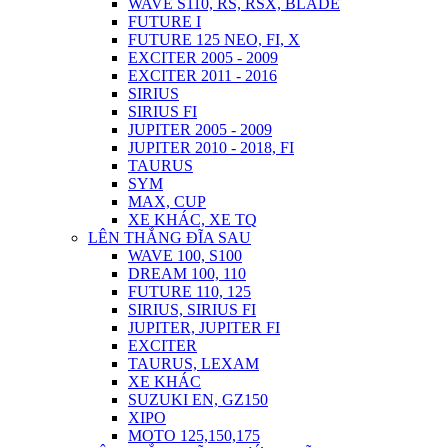
WAVE S110, RS, RSX, BLADE
FUTURE I
FUTURE 125 NEO, FI, X
EXCITER 2005 - 2009
EXCITER 2011 - 2016
SIRIUS
SIRIUS FI
JUPITER 2005 - 2009
JUPITER 2010 - 2018, FI
TAURUS
SYM
MAX, CUP
XE KHÁC, XE TQ
LÊN THẮNG ĐĨA SAU
WAVE 100, S100
DREAM 100, 110
FUTURE 110, 125
SIRIUS, SIRIUS FI
JUPITER, JUPITER FI
EXCITER
TAURUS, LEXAM
XE KHÁC
SUZUKI EN, GZ150
XIPO
MOTO 125,150,175