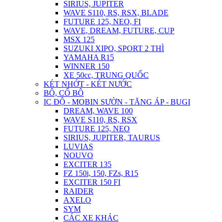
SIRIUS, JUPITER
WAVE S110, RS, RSX, BLADE
FUTURE 125, NEO, FI
WAVE, DREAM, FUTURE, CUP
MSX 125
SUZUKI XIPO, SPORT 2 THÌ
YAMAHA R15
WINNER 150
XE 50cc, TRUNG QUỐC
KÉT NHỚT - KÉT NƯỚC
BÔ, CỔ BÔ
IC ĐỘ - MOBIN SƯỜN - TĂNG ÁP - BUGI
DREAM, WAVE 100
WAVE S110, RS, RSX
FUTURE 125, NEO
SIRIUS, JUPITER, TAURUS
LUVIAS
NOUVO
EXCITER 135
FZ 150i, 150, FZs, R15
EXCITER 150 FI
RAIDER
AXELO
SYM
CÁC XE KHÁC