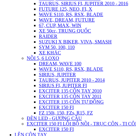
TAURUS, SIRIUS FI, JUPITER 2010 - 2016
FUTURE 125, NEO, FI, X
WAVE S110, RS, RSX, BLADE
WAVE, DREAM, FUTURE
67, CUP, MAX, WIN
XE 50cc, TRUNG QUỐC
RAIDER
SUZUKI X BIKER, VIVA, SMASH
SYM 50, 100, 110
XE KHÁC
NỒI 5, 6 LOXO
DREAM, WAVE 100
WAVE S110, RS, RSX, BLADE
SIRIUS, JUPITER
TAURUS, JUPITER 2010 - 2014
SIRIUS FI, JUPITER FI
EXCITER 135 CÔN TAY 2010
EXCITER 135 CÔN TAY 2011
EXCITER 135 CÔN TỰ ĐỘNG
EXCITER 150 FI
FZ 150i, 150, FZs, R15, FZ
ĐÈN LED - GƯƠNG CẦU
EXCITER 150 FI LỖI BỘ NỒI - TRỤC CÔN - TI C
EXCITER 150 FI
LÊN CÔN TAY