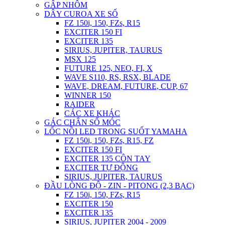
GẤP NHÔM
DÂY CUROA XE SỐ
FZ 150i, 150, FZs, R15
EXCITER 150 FI
EXCITER 135
SIRIUS, JUPITER, TAURUS
MSX 125
FUTURE 125, NEO, FI, X
WAVE S110, RS, RSX, BLADE
WAVE, DREAM, FUTURE, CUP, 67
WINNER 150
RAIDER
CÁC XE KHÁC
GÁC CHÂN SỐ MÓC
LỐC NỒI LED TRONG SUỐT YAMAHA
FZ 150i, 150, FZs, R15, FZ
EXCITER 150 FI
EXCITER 135 CÔN TAY
EXCITER TỰ ĐỘNG
SIRIUS, JUPITER, TAURUS
ĐẦU LÒNG ĐỘ - ZIN - PITONG (2,3 BẠC)
FZ 150i, 150, FZs, R15
EXCITER 150
EXCITER 135
SIRIUS, JUPITER 2004 - 2009