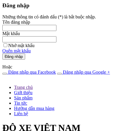
Đăng nhập
Những thông tin có đánh dấu (
*
) là bắt buộc nhập.
Tên đăng nhập
Mật khẩu
Nhớ mật khẩu
Quên mật khẩu
Đăng nhập
Hoặc
Đăng nhập qua Facebook
Đăng nhập qua Google +
Trang chủ
Giới thiệu
Sản phẩm
Tin tức
Hướng dẫn mua hàng
Liên hệ
ĐỘ XE VIỆT NAM