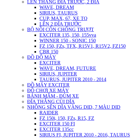
LÊN THẮNG ĐĨA TRƯỚC, 2 ĐĨA
WAVE, DREAM
SIRIUS, TAURUS
CUP, MAX, 67, XE TQ
LÊN 2 ĐĨA TRƯỚC
BỘ NỒI CÔN CHỐNG TRƯỢT
EXCITER 135, 150, 155vva
WINNER 150 - SONIC 150
FZ 150, FZs, TFX, R15V1, R15V2, FZ150
CBR 150
ĐỒ ĐỘ MÁY
EXCITER
WAVE, DREAM, FUTURE
SIRIUS, JUPITER
TAURUS, JUPITER 2010 - 2014
ĐỒ MÁY EXCITER
ĐỒ CHƠI XE MÁY
BÁNH MÂM - ĐÙM XE
ĐĨA THẮNG CÙI DĨA
NHÔNG SÊN DĨA VÀNG DID, 7 MÀU DID
RAIDER
FZ 150i, 150, FZs, R15, FZ
EXCITER 150 FI
EXCITER 135cc
SIRIUS FI, JUPITER 2010 - 2016, TAURUS