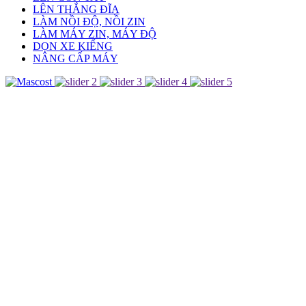
LÊN THẮNG ĐĨA
LÀM NỒI ĐỘ, NỒI ZIN
LÀM MÁY ZIN, MÁY ĐỘ
DỌN XE KIỂNG
NÂNG CẤP MÁY